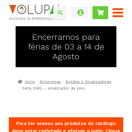
Encerramos para
férias de 03 a 14 de
Agosto
Início
Botoneiras
Botões e Sinalizadores
Seta DMG – sinalizador de piso
Para ter acesso aos produtos do catálogo
deve estar registado e efetuar o login.
Clique