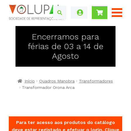
Encerramos para
férias de 03 a 14 de
Agosto
Início
Quadros Manobra
Transformadores
Transformador Orona Arca
Para ter acesso aos produtos do catálogo
deve estar registado e efetuar o login.
Clique