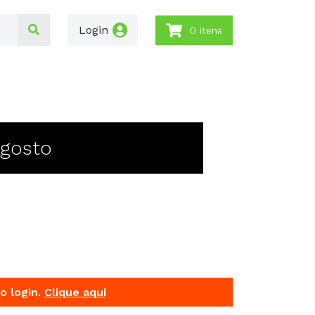
Login
0 itens
Agosto
o login.
Clique aqui