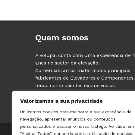
Quem somos
A Volupal conta com uma experiência de 
anos no sector da elevação.
Comercializamos material dos principais
fabricantes de Elevadores e Componentes,
tendo como clientes exclusivos os
PROFISSIONAIS deste sector (fabricantes e
Valorizamos a sua privacidade
instaladores de ascensores).
Utilizamos cookies para melhorar a sua experiência de
navegação, apresentar anúncios ou conteúdos
personalizados e analisar o nosso tráfego. Ao clicar em
© 2021 VOLUPAL | TODOS OS DIREITOS RESERVADOS | 
"Aceitar Todos", concorda com a utilização de cookies.