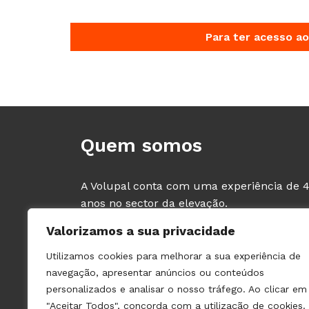
Para ter acesso ao
Quem somos
A Volupal conta com uma experiência de 
anos no sector da elevação.
Comercializamos material dos principais
Valorizamos a sua privacidade
fabricantes de Elevadores e Componentes,
tendo como clientes exclusivos os
Utilizamos cookies para melhorar a sua experiência de
PROFISSIONAIS deste sector (fabricantes e
navegação, apresentar anúncios ou conteúdos
instaladores de ascensores).
personalizados e analisar o nosso tráfego. Ao clicar em
"Aceitar Todos", concorda com a utilização de cookies.